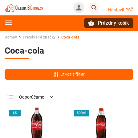
Nastavit PSČ
Prázdny košík
Hľadať
Domov
Predávané značky
Coca-cola
/
/
Coca-cola
Otvoriť filter
Odporúčame
Najlacnejšie
1,5l
500ml
Najdrahšie
Najpredávanejšie
Abecedne