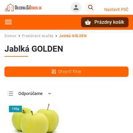
Nastavit PSČ
Prázdny košík
Hľadať
Domov
Predávané značky
Jablká GOLDEN
/
/
Jablká GOLDEN
Otvoriť filter
Odporúčame
Najlacnejšie
145g
Najdrahšie
Najpredávanejšie
Abecedne