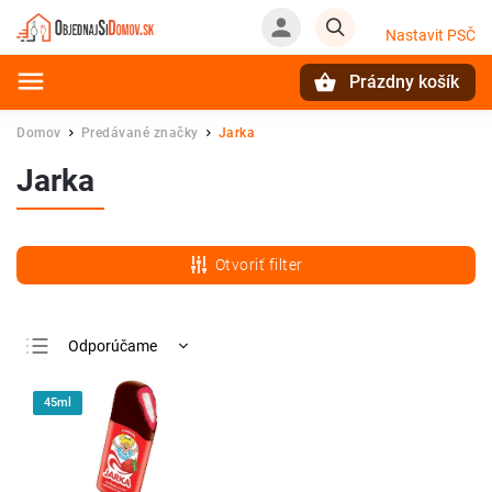
Nastavit PSČ
Prázdny košík
Hľadať
Domov
Predávané značky
Jarka
/
/
Jarka
Otvoriť filter
Odporúčame
Najlacnejšie
45ml
Najdrahšie
Najpredávanejšie
Abecedne