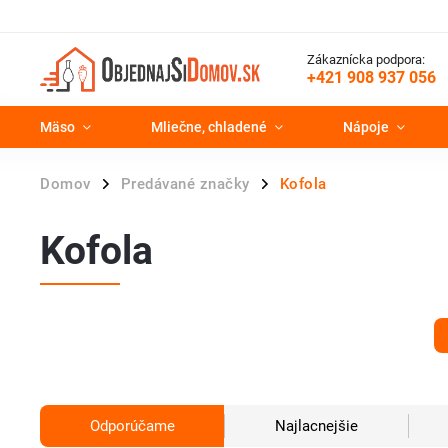
Zákaznícka podpora:
+421 908 937 056
Mäso
Mliečne, chladené
Nápoje
Domov
Predávané značky
Kofola
/
/
Kofola
Odporúčame
Najlacnejšie