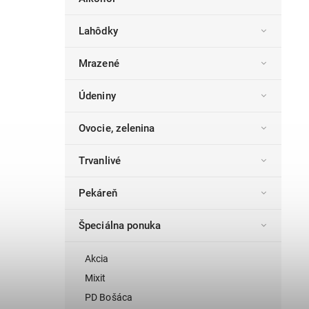
Lahôdky
Mrazené
Údeniny
Ovocie, zelenina
Trvanlivé
Pekáreň
Špeciálna ponuka
Akcia
Mixit
PD Bošáca