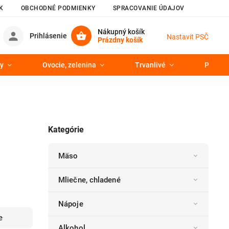
K
OBCHODNÉ PODMIENKY
SPRACOVANIE ÚDAJOV
Nákupný košík
Prihlásenie
Nastavit PSČ
Prázdny košík
y
Ovocie, zelenina
Trvanlivé
Pekáre
Kategórie
Mäso
Mliečne, chladené
Nápoje
e
Alkohol