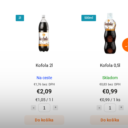
2l
500ml
–
Kofola 2l
Kofola 0,5l
Na ceste
Skladom
€1,76 bez DPH
€0,83 bez DPH
€2,09
€0,99
€1,05 / 1 l
€0,99 / 1 ks
Do košíka
Do košíka