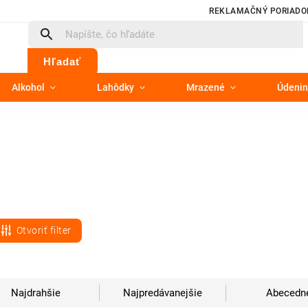
REKLAMAČNÝ PORIADO
Hľadať
Alkohol
Lahôdky
Mrazené
Údenin
Otvoriť filter
Najdrahšie
Najpredávanejšie
Abecedn