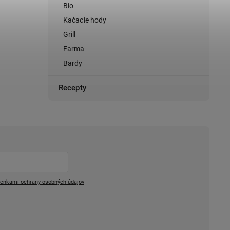
Bio
Kačacie hody
Grill
Farma
Bardy
Recepty
enkami ochrany osobných údajov