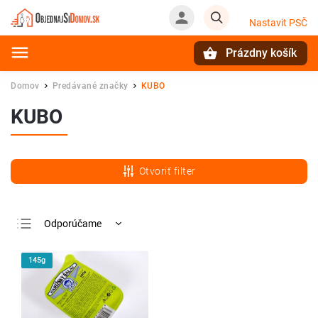
Nastavit PSČ
Prázdny košík
Hľadať
Domov
Predávané značky
KUBO
/
/
KUBO
Otvoriť filter
Odporúčame
Najlacnejšie
145g
Najdrahšie
Najpredávanejšie
Abecedne