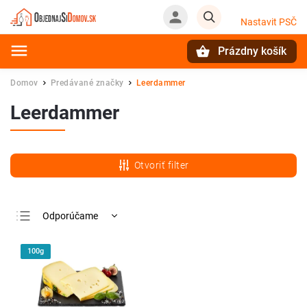
Nastavit PSČ
Prázdny košík
Hľadať
Domov
Predávané značky
Leerdammer
/
/
Leerdammer
Otvoriť filter
Odporúčame
Najlacnejšie
100g
Najdrahšie
Najpredávanejšie
Abecedne