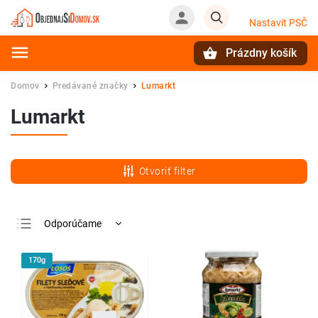
Nastavit PSČ
Prázdny košík
Hľadať
Domov
Predávané značky
Lumarkt
/
/
Lumarkt
Otvoriť filter
Odporúčame
Najlacnejšie
170g
Najdrahšie
Najpredávanejšie
Abecedne