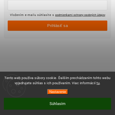
Vložením e-mailu súhlasíte s
podmienkami ochrany osobných údajov
Prihlásiť sa
Tento web používa súbory cookie. Ďalším prechádzaním tohto webu
vyjadrujete súhlas s ich používaním. Viac informácií
tu
.
Nastavenie
Súhlasím
Vytvoril Shoptet
Copyright 2025 ©
Objednajsidomov.sk
Všetky práva vyhradené. Vytvoril
Shoptet
| Design
Shoptak.cz