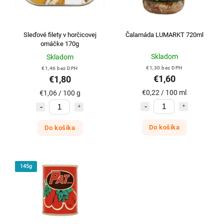
Sleďové filety v horčicovej
Čalamáda LUMARKT 720ml
omáčke 170g
Skladom
Skladom
€1,30 bez DPH
€1,46 bez DPH
€1,60
€1,80
€0,22 / 100 ml
€1,06 / 100 g
Do košíka
Do košíka
145g