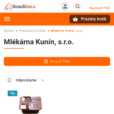
Nastavit PSČ
Prázdny košík
Hľadať
Domov
Predávané značky
Mlékárna Kunín, s.r.o.
/
/
Mlékárna Kunín, s.r.o.
Otvoriť filter
Odporúčame
Najlacnejšie
90g
Najdrahšie
Najpredávanejšie
Abecedne