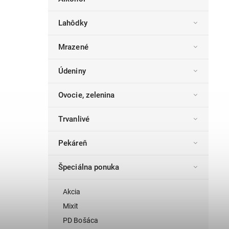
Lahôdky
Mrazené
Údeniny
Ovocie, zelenina
Trvanlivé
Pekáreň
Špeciálna ponuka
Akcia
Mixit
PD Bošáca