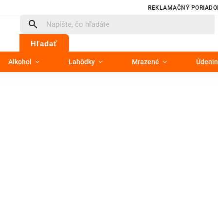
REKLAMAČNÝ PORIADO
Hľadať
Alkohol
Lahôdky
Mrazené
Údenin