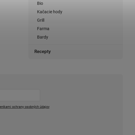
Bio
Kačacie hody
Grill
Farma
Bardy
Recepty
enkami ochrany osobných údajov