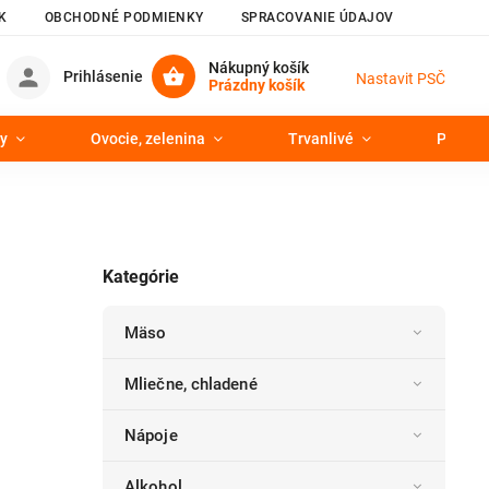
K
OBCHODNÉ PODMIENKY
SPRACOVANIE ÚDAJOV
Nákupný košík
Prihlásenie
Nastavit PSČ
Prázdny košík
y
Ovocie, zelenina
Trvanlivé
Pekáre
Kategórie
Mäso
Mliečne, chladené
Nápoje
Alkohol