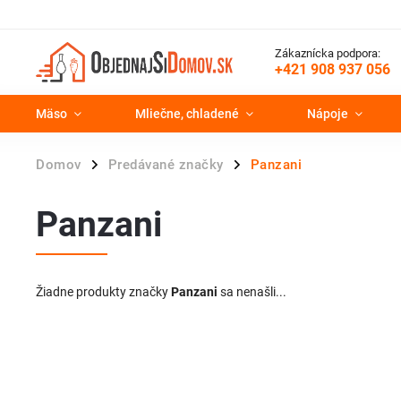
Zákaznícka podpora:
+421 908 937 056
Mäso
Mliečne, chladené
Nápoje
Domov
Predávané značky
Panzani
/
/
Panzani
Žiadne produkty značky
Panzani
sa nenašli...