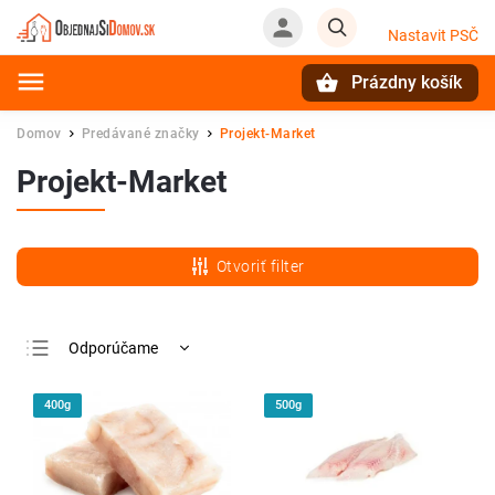
Nastavit PSČ
Prázdny košík
Hľadať
Domov
Predávané značky
Projekt-Market
/
/
Projekt-Market
Otvoriť filter
Odporúčame
Najlacnejšie
400g
500g
Najdrahšie
Najpredávanejšie
Abecedne