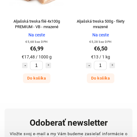
Aljašská treska filé 4x100g
Aljašská treska 500g - filety
PREMIUM - VB - mrazené
mrazené
Na ceste
Na ceste
€5,68 bez DPH
€5,28 bez DPH
€6,99
€6,50
€17,48 / 1000 g
€13 / 1 kg
Do košíka
Do košíka
Odoberať newsletter
Vložte svoj e-mail a my Vám budeme zasielať informácie o