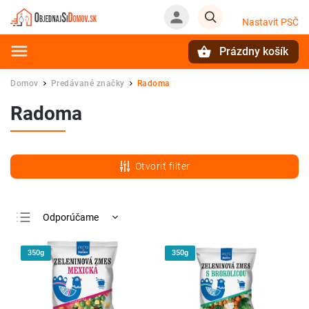
Nastavit PSČ
Prázdny košík
Hľadať
Domov
Predávané značky
Radoma
/
/
Radoma
Otvoriť filter
Odporúčame
Najlacnejšie
350g
350g
Najdrahšie
Najpredávanejšie
Abecedne