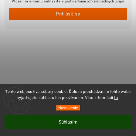
Vložením e-mailu súhlasíte s
podmienkami ochrany osobných údajov
Prihlásiť sa
Tento web používa súbory cookie. Ďalším prechádzaním tohto webu
vyjadrujete súhlas s ich používaním. Viac informácií
tu
.
Vytvoril Shoptet
Copyright 2025 ©
Objednajsidomov.sk
Nastavenie
Všetky práva vyhradené. Vytvoril
Shoptet
| Design
Shoptak.cz
Súhlasím