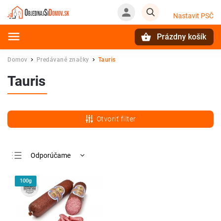
Nastavit PSČ
Prázdny košík
Hľadať
Domov
Predávané značky
Tauris
/
/
Tauris
Otvoriť filter
Odporúčame
Najlacnejšie
100g
Najdrahšie
Najpredávanejšie
Abecedne