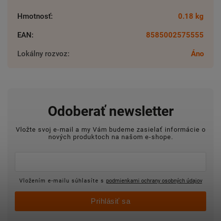
Hmotnosť
:
0.18 kg
EAN
:
8585002575555
Lokálny rozvoz
:
Áno
Odoberať newsletter
Vložte svoj e-mail a my Vám budeme zasielať informácie o
nových produktoch na našom e-shope.
Vložením e-mailu súhlasíte s
podmienkami ochrany osobných údajov
Prihlásiť sa