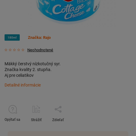
Značka:
Rajo
180ml
Neohodnotené
Mäkký čerstvý nízkotučný syr.
Značka kvality 2. stupňa.
Aj pre celiatikov
Detailné informácie
Opýtať sa
Strážiť
Zdieľať