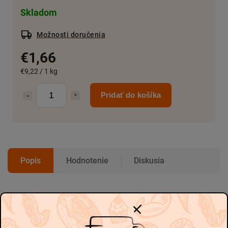
Skladom
Možnosti doručenia
€1,66
€9,22 / 1 kg
Pridať do košíka
Popis
Hodnotenie
Diskusia
Podrobný popis
-
-