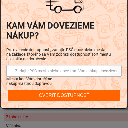
Zloženie
Mlieko, Smotana, Jedlá soľ, Mliekarenská kultúra, Tuk 4, 2 %
Informácie o alergénoch
KAM VÁM DOVEZIEME
Obsahuje: Mlieko
NÁKUP?
Skladovanie
Spotrebujte do dátumu uvedeného na obale. Skladujte pri teplote od
2 °C do 8 °C. Po otvorení ihneď spotrebujte.
Pre overenie dostupnosti, zadajte PSČ obce alebo mesta
na základe, ktorého sa Vám zobrazí dostupnosť sortimentu
a lokalita na doručenie.
Nutričné hodnoty na 100g:
Zadajte PSČ mesta alebo obce kam Vám nákup dovezieme
Miesta kde Vám doručíme
Energetická hodnota
385 kJ / 9
nákup vlastnou dopravou
Tuky
OVERIŤ DOSTUPNOSŤ
Z toho nasýtené mastné kyseliny
Sacharidy
Z toho cukry
Vláknina