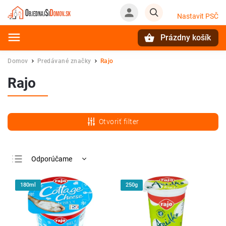
Nastavit PSČ
Prázdny košík
Hľadať
Domov
Predávané značky
Rajo
/
/
Rajo
Otvoriť filter
Odporúčame
Najlacnejšie
180ml
250g
Najdrahšie
Najpredávanejšie
Abecedne