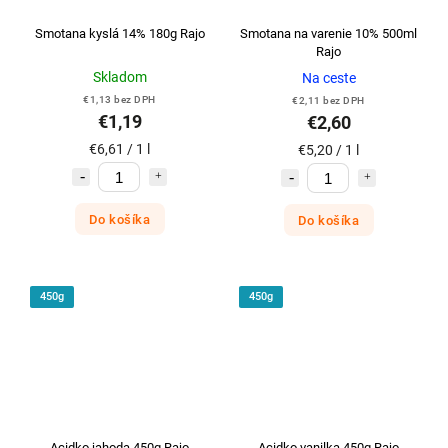
Smotana kyslá 14% 180g Rajo
Smotana na varenie 10% 500ml
Rajo
Skladom
Na ceste
€1,13 bez DPH
€2,11 bez DPH
€1,19
€2,60
€6,61 / 1 l
€5,20 / 1 l
Do košíka
Do košíka
450g
450g
Acidko jahoda 450g Rajo
Acidko vanilka 450g Rajo