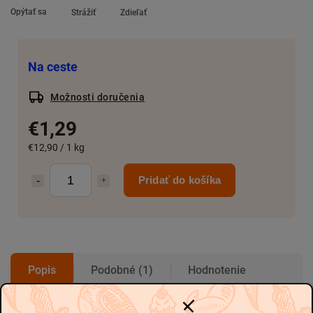
Opýtať sa
Strážiť
Zdieľať
Na ceste
Možnosti doručenia
€1,29
€12,90 / 1 kg
Pridať do košíka
Popis
Podobné (1)
Hodnotenie
-
-
Diskusia