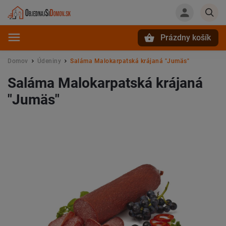
Prázdny košík
Hľadať
Domov
Údeniny
Saláma Malokarpatská krájaná "Jumäs"
/
/
Saláma Malokarpatská krájaná
"Jumäs"