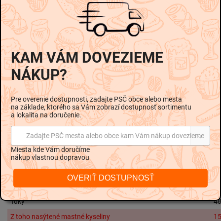
Podrobný popis
KAM VÁM DOVEZIEME
Zloženie:
NÁKUP?
Bravčové a hovädzie mäso, slanina, jedlá soľ, dextróza,
repný cukor, koreniny, cesnak, konzervačná látka E250,
štartovacia kultúra.
Pre overenie dostupnosti, zadajte PSČ obce alebo mesta
na základe, ktorého sa Vám zobrazí dostupnosť sortimentu
a lokalita na doručenie.
Trvanlivosť:
Voľné výrobky skladovať pri teplote 0°C až +24°C a
Zadajte PSČ mesta alebo obce kam Vám nákup dovezieme
relatívnej vlhkosti vzduchu max. 80%.
Miesta kde Vám doručíme
nákup vlastnou dopravou
Nutričné hodnoty na 100g:
OVERIŤ DOSTUPNOSŤ
Energetická hodnota
2114 kJ / 51
Tuky
48
Z toho nasýtené mastné kyseliny
15