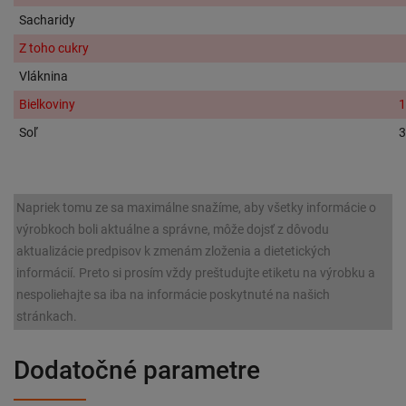
Sacharidy
Z toho cukry
Vláknina
Bielkoviny
1
Soľ
3
Napriek tomu ze sa maximálne snažíme, aby všetky informácie o
výrobkoch boli aktuálne a správne, môže dojsť z dôvodu
aktualizácie predpisov k zmenám zloženia a dietetických
informácií. Preto si prosím vždy preštudujte etiketu na výrobku a
nespoliehajte sa iba na informácie poskytnuté na našich
stránkach.
Dodatočné parametre