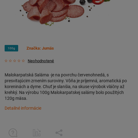
Značka:
Jumäs
100g
Neohodnotené
Malokarpatská Saláma -je na povrchu červenohnedá, s
presvitajúcim zrnením suroviny. Vôňa je príjemná, aromatická po
koreninách a dyme. Chuť je slanšia, na skuse výrobok vláčny až
krehký. Na výrobu 100g Malokarpatskej salámy bolo použitých
120g mäsa.
Detailné informácie