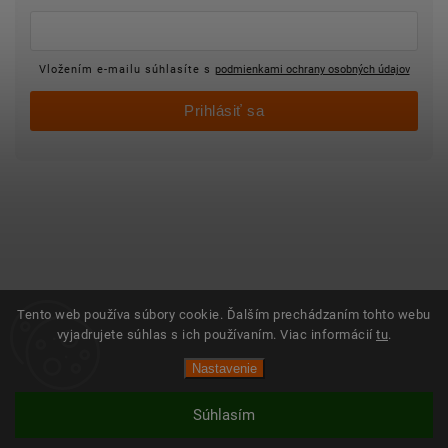
Vložením e-mailu súhlasíte s
podmienkami ochrany osobných údajov
Prihlásiť sa
Tento web používa súbory cookie. Ďalším prechádzaním tohto webu
vyjadrujete súhlas s ich používaním. Viac informácií
tu
.
Nastavenie
Súhlasím
Vytvoril Shoptet
Copyright 2025 ©
Objednajsidomov.sk
Všetky práva vyhradené. Vytvoril
Shoptet
| Design