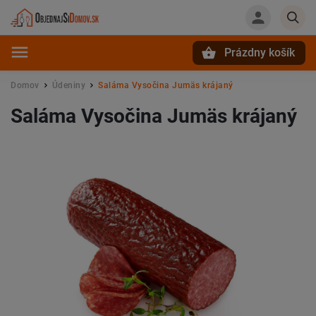
Prázdny košík
Hľadať
Domov
Údeniny
Saláma Vysočina Jumäs krájaný
/
/
Saláma Vysočina Jumäs krájaný