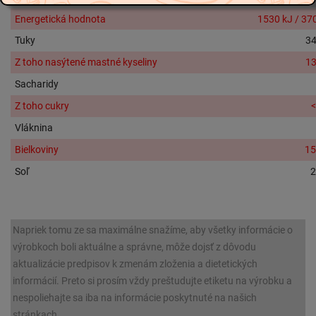
Energetická hodnota
1530 kJ / 37
Tuky
34
Z toho nasýtené mastné kyseliny
13
Sacharidy
Z toho cukry
<
Vláknina
Bielkoviny
15
Soľ
2
Napriek tomu ze sa maximálne snažíme, aby všetky informácie o
výrobkoch boli aktuálne a správne, môže dojsť z dôvodu
aktualizácie predpisov k zmenám zloženia a dietetických
informácií. Preto si prosím vždy preštudujte etiketu na výrobku a
nespoliehajte sa iba na informácie poskytnuté na našich
stránkach.