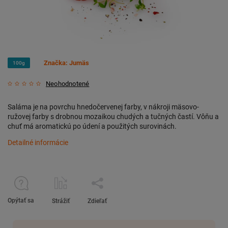
Značka:
Jumäs
100g
Neohodnotené
Saláma je na povrchu hnedočervenej farby, v nákroji mäsovo-
ružovej farby s drobnou mozaikou chudých a tučných častí. Vôňu a
chuť má aromatickú po údení a použitých surovinách.
Detailné informácie
Opýtať sa
Strážiť
Zdieľať