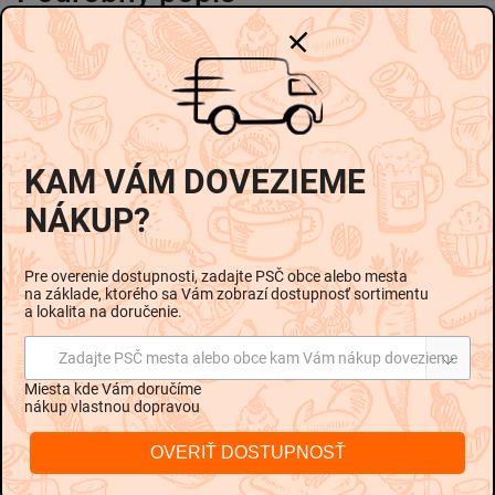
-
-
Zloženie
Bravčové mäso, Bravčová slanina, Hovädzie mäso,
Bravčové kože, Pitná voda, Jedlá soľ, Modifikovaný škrob:
E1244, Stabilizátor: E450, E451, Cukor, Dextróza,
Antioxidant: E316, Extrakty korenín, Farbivo: E120, Cesnak,
KAM VÁM DOVEZIEME
Živočíšne krvné farbivo, Bambusová vláknina,
NÁKUP?
Konzervačná látka: E250, Na 100g hotového výrobku bolo
použitých 117g bravčového a hovädzieho mäsa
Pre overenie dostupnosti, zadajte PSČ obce alebo mesta
na základe, ktorého sa Vám zobrazí dostupnosť sortimentu
Informácie o alergénoch
a lokalita na doručenie.
Bezgluténový výrobok.
Zadajte PSČ mesta alebo obce kam Vám nákup dovezieme
Skladovanie
Miesta kde Vám doručíme
nákup vlastnou dopravou
Po otvorení spotrebujte do 48 hodín. Skladujte pri teplote
od 0°C do + 20°C.
OVERIŤ DOSTUPNOSŤ
Nutričné hodnoty na 100g: