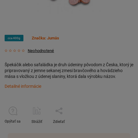
Značka:
Jumäs
cca 400g
Neohodnotené
Špekáčik alebo safaládka je druh údeniny pôvodom z Česka, ktorý je
pripravovaný z jemne sekanej zmesi bravčového a hovädzieho
mäsa s vložkou z údenej slaniny, ktorá dala výrobku názov.
Detailné informácie
Opýtať sa
Strážiť
Zdieľať