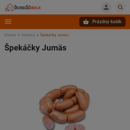
Prázdny košík
Hľadať
Domov
Údeniny
Špekáčky Jumäs
/
/
Špekáčky Jumäs