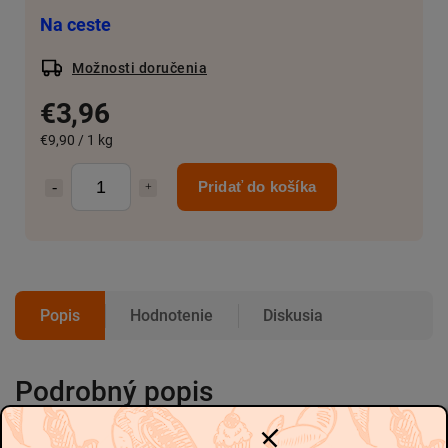
Na ceste
Možnosti doručenia
€3,96
€9,90 / 1 kg
Pridať do košíka
Popis
Hodnotenie
Diskusia
Podrobný popis
-
-