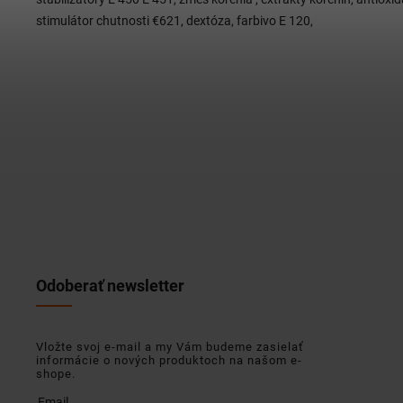
stimulátor chutnosti €621, dextóza, farbivo E 120,
Odoberať newsletter
Vložte svoj e-mail a my Vám budeme zasielať
informácie o nových produktoch na našom e-
shope.
Email