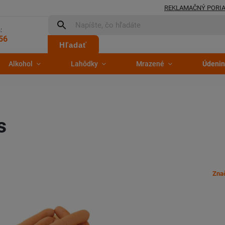
REKLAMAČNÝ PORI
:
56
Hľadať
Alkohol
Lahôdky
Mrazené
Údenin
s
Zna