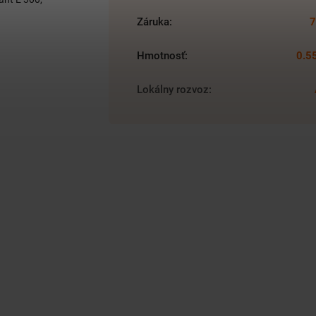
Záruka
:
7
Hmotnosť
:
0.5
Lokálny rozvoz
: