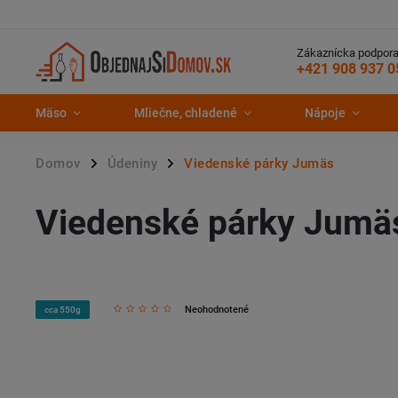
Zákaznícka podpora
+421 908 937 0
Mäso
Mliečne, chladené
Nápoje
Domov
Údeniny
Viedenské párky Jumäs
/
/
Viedenské párky Jumä
Neohodnotené
cca 550g