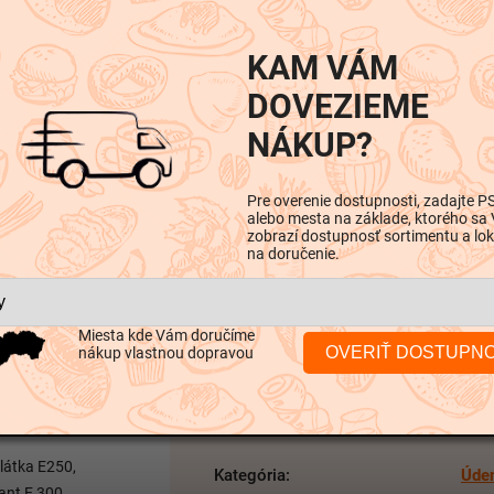
KAM VÁM
DOVEZIEME
NÁKUP?
Pre overenie dostupnosti, zadajte P
alebo mesta na základe, ktorého sa
iskusia
zobrazí dostupnosť sortimentu a lok
na doručenie.
Miesta kde Vám doručíme
Dodatočné parametre
OVERIŤ DOSTUPN
nákup vlastnou dopravou
látka E250,
Kategória
:
Úde
ant E 300,