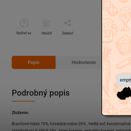
Opýtať sa
Strážiť
Zdieľať
Popis
Hodnotenie
D
Podrobný popis
Zloženie:
Bravčové mäso 70%, hovädzie mäso 20% , hedlá soľ, konzervačná 
stabilizátory E 450 E 451, zmes korenia , extrakty korenín, antioxid