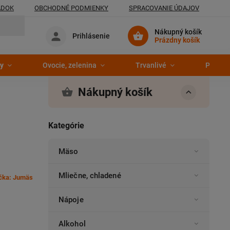
ADOK
OBCHODNÉ PODMIENKY
SPRACOVANIE ÚDAJOV
Nákupný košík
Prihlásenie
Prázdny košík
y
Ovocie, zelenina
Trvanlivé
Pekáre
Nákupný košík
Kategórie
Mäso
Mliečne, chladené
čka:
Jumäs
Nápoje
Alkohol