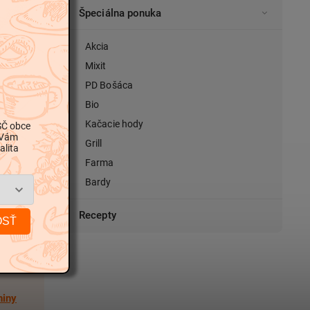
Špeciálna ponuka
Akcia
Mixit
PD Bošáca
Bio
Kačacie hody
SČ obce
 Vám
Grill
alita
Farma
Bardy
Recepty
OSŤ
niny